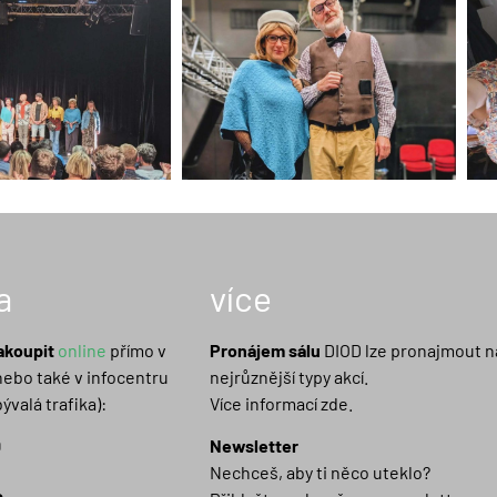
a
více
akoupit
online
přímo v
Pronájem sálu
DIOD lze pronajmout n
nebo také v infocentru
nejrůznější typy akcí.
ývalá trafika):
Více informací zde.
0
Newsletter
Nechceš, aby ti něco uteklo?