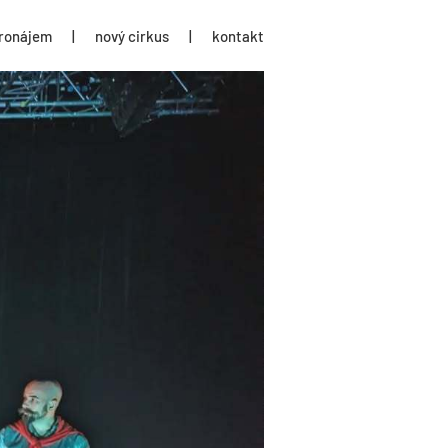
ronájem
|
nový cirkus
|
kontakt