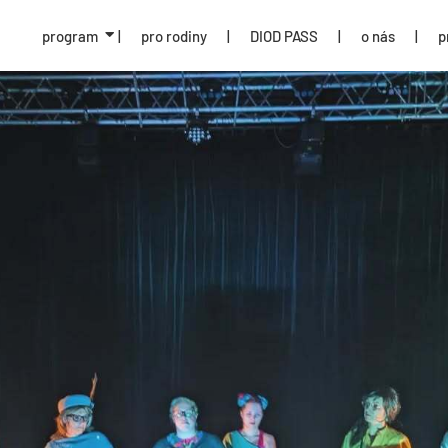
program
|
pro rodiny
|
DIOD PASS
|
o nás
|
p