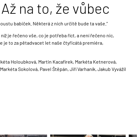
Až na to, že vůbec
ustu babiček. Některá z nich určitě bude ta vaše.“
ž je řečeno vše, co je potřeba říct, a není řečeno nic,
 je to za pětadvacet let naše čtyřicátá premiéra,
kéta Holoubková, Martin Kacafírek, Markéta Ketnerová,
arkéta Sokolová, Pavel Štěpán, Jiří Varhaník, Jakub Vyvážil