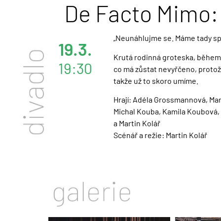
De Facto Mimo: 
„Neunáhlujme se. Máme tady spo
19.3.
Krutá rodinná groteska, během ní
19:30
co má zůstat nevyřčeno, protože
takže už to skoro umíme.
Hrají: Adéla Grossmannová, Mar
Michal Kouba, Kamila Koubová, M
a Martin Kolář
Scénář a režie: Martin Kolář