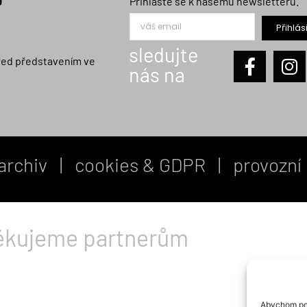
0
Přihlašte se k našemu newsletteru.
Přihlási
sledujte
řed představením ve
nás na
archiv
|
cookies & GDPR
|
provozní
ěkujeme partnerům
Abychom pos