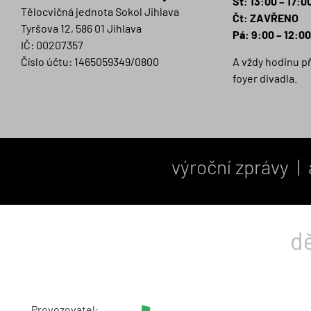
St: 13:00 – 17:0
Tělocvičná jednota Sokol Jihlava
Čt: ZAVŘENO
Tyršova 12, 586 01 Jihlava
Pá: 9:00 – 12:00
IČ: 00207357
Číslo účtu: 1465059349/0800
A vždy hodinu p
foyer divadla.
výroční zprávy
|
d
Provozovatel: