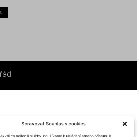
t
 řád
Spravovat Souhlas s cookies
kytli co nejlepší služby, používáme k ukládání a/nebo přístupu k