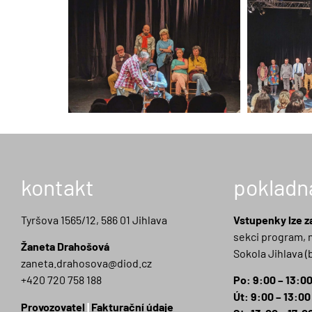
kontakt
pokladn
Tyršova 1565/12, 586 01 Jihlava
Vstupenky lze z
sekci program, 
Žaneta Drahošová
Sokola Jihlava (b
zaneta.drahosova@diod.cz
+420 720 758 188
Po: 9:00 – 13:0
Út: 9:00 – 13:00
Provozovatel
|
Fakturační údaje