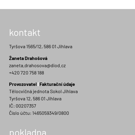
kontakt
Tyršova 1565/12, 586 01 Jihlava
Žaneta Drahošová
zaneta.drahosova@diod.cz
+420 720 758 188
Provozovatel
|
Fakturační údaje
Tělocvičná jednota Sokol Jihlava
Tyršova 12, 586 01 Jihlava
IČ: 00207357
Číslo účtu: 1465059349/0800
pokladna