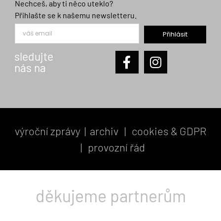
Nechceš, aby ti něco uteklo?
Přihlašte se k našemu newsletteru.
Přihlásit
sledujte
nás na
výroční zprávy
|
archiv
|
cookies & GDPR
|
provozní řád
děkujeme partnerům