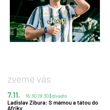
zveme vás
7.11.
16:30,19:30
|
divadlo
Ladislav Zibura: S mámou a tátou do
Afriky