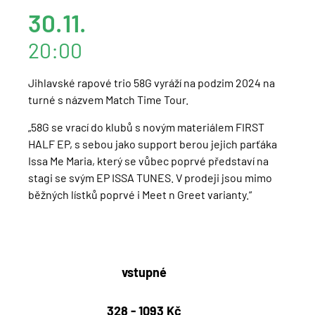
30.11.
20:00
Jihlavské rapové trio 58G vyráží na podzim 2024 na
turné s názvem Match Time Tour
.
„58G se vrací do klubů s novým materiálem FIRST
HALF EP, s sebou jako support berou jejich parťáka
Issa Me Maria, který se vůbec poprvé představí na
stagi se svým EP ISSA TUNES. V prodeji jsou mimo
běžných lístků poprvé i Meet n Greet varianty.“
vstupné
328 - 1093 Kč